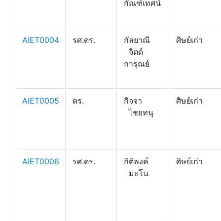
กัณฑ์เทศน์
AIET0004
รศ.ดร.
กัลยาณี
ศิษย์เก่า
จิตต์
การุณย์
AIET0005
ดร.
กิจจา
ศิษย์เก่า
ไชยทนุ
AIET0006
รศ.ดร.
กิติพงค์
ศิษย์เก่า
มะโน