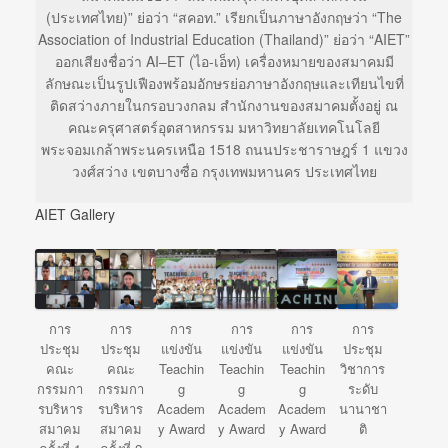
(ประเทศไทย)” ย่อว่า “สคอท.” เรียกเป็นภาษาอังกฤษว่า “The
Association of Industrial Education (Thailand)” ย่อว่า “AIET”
ออกเสียงชื่อว่า AI–ET (ไอ-เอ็ท) เครื่องหมายของสมาคมมี
ลักษณะเป็นรูปเฟืองพร้อมอักษรย่อภาษาอังกฤษและเทียนไขที่
ติดสว่างภายในกรอบวงกลม สำนักงานของสมาคมตั้งอยู่ ณ
คณะครุศาสตร์อุตสาหกรรม มหาวิทยาลัยเทคโนโลยี
พระจอมเกล้าพระนครเหนือ 1518 ถนนประชาราษฎร์ 1 แขวง
วงศ์สว่าง เขตบางซื่อ กรุงเทพมหานคร ประเทศไทย
AIET Gallery
การ
การ
การ
การ
การ
การ
ประชุม
ประชุม
แข่งขัน
แข่งขัน
แข่งขัน
ประชุม
คณะ
คณะ
Teachin
Teachin
Teachin
วิชาการ
กรรมกา
กรรมกา
g
g
g
ระดับ
รบริหาร
รบริหาร
Academ
Academ
Academ
นานาชา
สมาคม
สมาคม
y Award
y Award
y Award
ติ