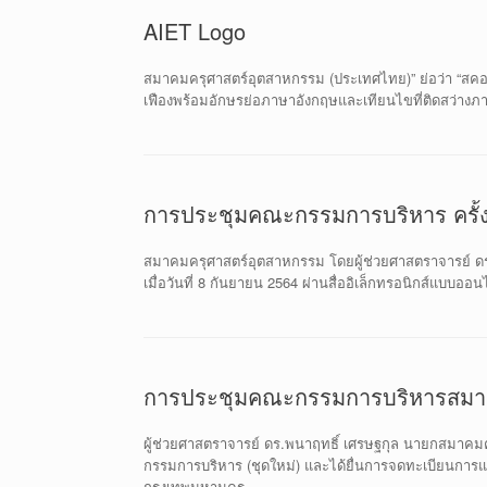
AIET Logo
สมาคมครุศาสตร์อุตสาหกรรม (ประเทศไทย)” ย่อว่า “สคอท.
เฟืองพร้อมอักษรย่อภาษาอังกฤษและเทียนไขที่ติดสว่า
การประชุมคณะกรรมการบริหาร ครั้งท
สมาคมครุศาสตร์อุตสาหกรรม โดยผู้ช่วยศาสตราจารย์ ด
เมื่อวันที่ 8 กันยายน 2564 ผ่านสื่ออิเล็กทรอนิกส์แบบออน
การประชุมคณะกรรมการบริหารสม
ผู้ช่วยศาสตราจารย์ ดร.พนาฤทธิ์ เศรษฐกุล นายกสมาค
กรรมการบริหาร (ชุดใหม่) และได้ยื่นการจดทะเบียนการแ
กรุงเทพมหานคร