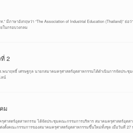
” มีภาษาอังกฤษว่า “The Association of Industrial Education (Thailand)” ย่อ
งภายในกรอบวงกลม
ี่ 2
ร.พนาฤทธิ์ เศรษฐกุล นายกสมาคมครุศาสตร์อุตสาหกรรมได้ดำเนินการจัดประชุมค
ไลน์
าคม
มครุศาสตร์อุตสาหกรรม ได้จัดประชุมคณะกรรมการบริหาร สมาคมครุศาสตร์อุตส
ต่งตั้งคณะกรรมการของสมาคมครุศาสตร์อุตสาหกรรมขึ้นใหม่ทั้งชุด เมื่อวันที่ 2