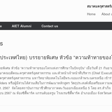
สมาคมครุศาสตร์
Home
About 
e
AIET Alumni
Contact us
s
ระเทศไทย) บรรยายพิเศษ หัวข้อ “ความท้าทายของโ
ศษ หัวข้อ “ความท้าทายของโลกแห่งการศึกษาในปัจจุบัน” เมื่อวันที่ 21 กันยาย
าคณบดีคณะครุศาสตร์อุตสาหกรรม และหัวหน้าเจ้าหน้าที่บริหาร (Chief Executi
ครุศาสตร์อุตสาหกรรม มหาวิทยาลัยเทคโนโลยีพระจอมเกล้าพระนครเหนือ เข้าร
rs หรือผู้มีส่วนได้ส่วนเสียในการพัฒนาหลักสูตร วัตถุประสงค์เพื่อเตรียมคว
 2567 จัดโดยสถาบันการอาชีวศึกษาภาคตะวันออกเฉียงเหนือ 5 โดย ดร.สำเร็จ 
ันยายน 2567 ณ ห้องซิตี้พาร์ค แกรนด์บอลรูม โรงแรมซิตี้พาร์ค อำเภอเมือง จังหวัดน